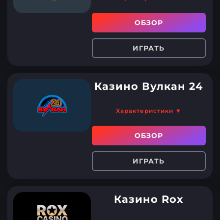
Наличие клиента для
Медленно отыгрываются
ОБЗОР
мобильных и ПК
бонусы
Лицензионный игровой
Отсутствуют Live-игры
ИГРАТЬ
софт
Выгодные бонусы
Казино Вулкан 24
Множество платежных
систем
Бонус за регистрацию до
Характеристики ▼
100 000 рублей
Отсутствует сортировка
ОБЗОР
Широкая программа
слотов по
лояльности
характеристикам
ИГРАТЬ
Доступны демоверсии
всех слотов
Казино Rox
Недостаточно информации
о владельце и лицензии
Лицензионные слоты от 30