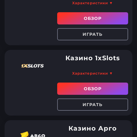
Кешбэк до 20%
Неподробные условия
Некоторые страницы в
Характеристики ▼
получения VIP-статуса
мобильной версии
Есть мобильное
некорректно загружаются
ОБЗОР
приложение на Android и
iOS
ИГРАТЬ
Бонусы за пять первых
депозитов
Турниры и акции
Казино 1xSlots
Игры от 130 провайдеров
Нет скачиваемого клиента
Характеристики ▼
для ПК
Приветственный бонус на
ОБЗОР
сумму до 1 500 евро
Турниры с крупными
ИГРАТЬ
призовыми фондами
Вывод на электронные
кошельки за 15 минут
Казино Арго