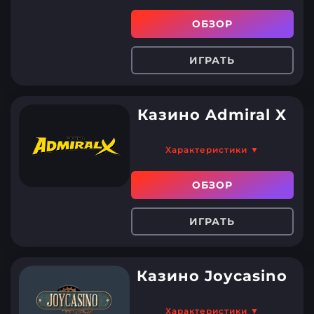
поддержки
ОБЗОР
Кешбэк для игроков со
статусом VIP
Вывести без комиссии
ИГРАТЬ
есть возможность только
Ввод и вывод средств без
два раза в сутки
комиссий
Задержки при выводе
Удобная навигация на
Казино Admiral X
крупных сумм
сайте и система фильтров
Наличие лицензии
Характеристики ▼
Нет официального
Бездепозитный бонус в
мобильного приложения
ОБЗОР
1000 RUB
Не широкая программа
Мультиязычный
ИГРАТЬ
лояльности
интерфейс
Широкий выбор
платежных систем
Казино Joycasino
Большой ассортимент игр
Отсутствуют турниры
Характеристики ▼