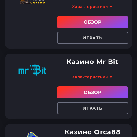
Удобная сортировка
Небольшой процент
Характеристики ▼
развлечений и простая
кешбэка для новых
навигация
пользователей
ОБЗОР
Больше 2000 слотов от
Вывод на карту может
известных разработчиков
ИГРАТЬ
занимать до 7 дней
Бездепозитные бонусы и
постоянные акции
Казино Mr Bit
Моментальный вывод
выигрышей через QIWI
Регулярные турниры
Характеристики ▼
Мгновенная обработка
Активация бонусов
ОБЗОР
заявок на вывод
осуществляется
Бонусы состоят из
отправкой промокода в
ИГРАТЬ
фриспинов и денежной
Live-чат
части
Небольшой выбор валюты
Казино Orca88
счета
Для вывода необходим