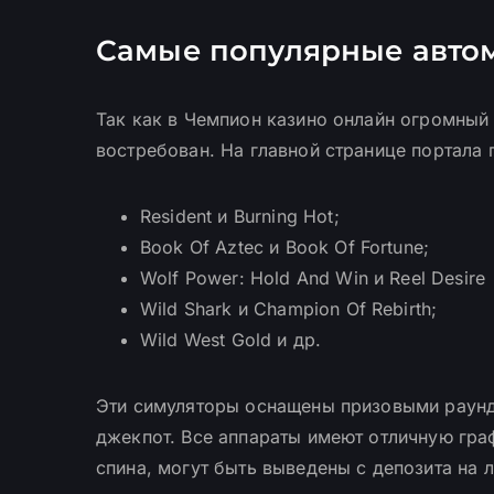
Самые популярные автом
Так как в Чемпион казино онлайн огромный 
востребован. На главной странице портала
Resident и Burning Hot;
Book Of Aztec и Book Of Fortune;
Wolf Power: Hold And Win и Reel Desire
Wild Shark и Champion Of Rebirth;
Wild West Gold и др.
Эти симуляторы оснащены призовыми раунда
джекпот. Все аппараты имеют отличную гра
спина, могут быть выведены с депозита на 