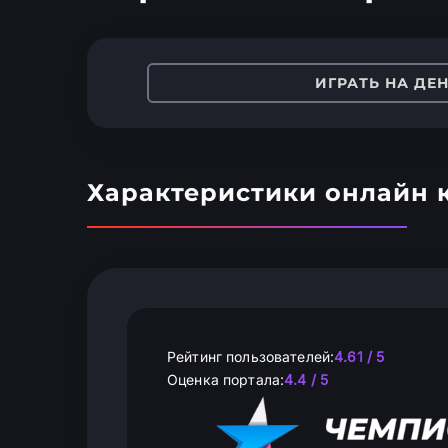
ИГРАТЬ НА ДЕ
Характеристики онлайн 
Рейтинг пользователей:
4.61 / 5
Оценка портала:
4.4 / 5