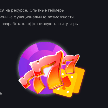
ся на ресурсе. Опытные геймеры
иренные функциональные возможности.
 разработать эффективную тактику игры.
ть