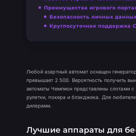
Преимущества игрового порта
Безопасность личных данны
Круглосуточная поддержка 
Любой азартный автомат оснащен генератор
превышает 2 500. Вероятность получить вы
автоматы Чемпион представлены слотами с 
рулетки, покера и блэкджека. Для любител
дилерами.
Лучшие аппараты для бе