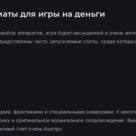
аты для игры на деньги
выбор аппаратов, игра будет насыщенной и очень инт
 представлены часто запускаемые слоты, среди которы
ми, фриспинами и специальными символами. У некото
фику и оригинальное музыкальное сопровождение. Выи
личный счет очень быстро.