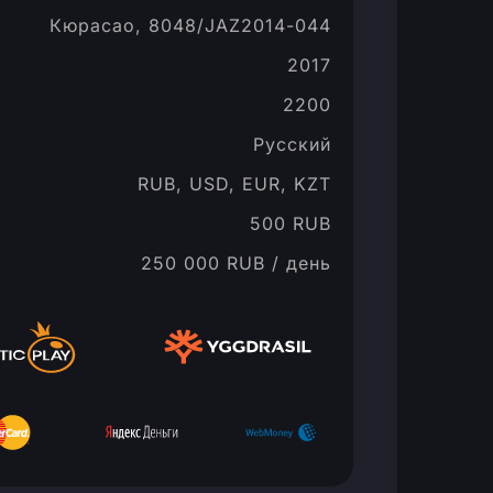
Кюрасао, 8048/JAZ2014-044
2017
2200
Русский
RUB, USD, EUR, KZT
500 RUB
250 000 RUB / день