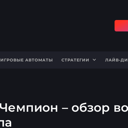
ИГРОВЫЕ АВТОМАТЫ
СТРАТЕГИИ
ЛАЙВ-Д
 Чемпион – обзор в
ла