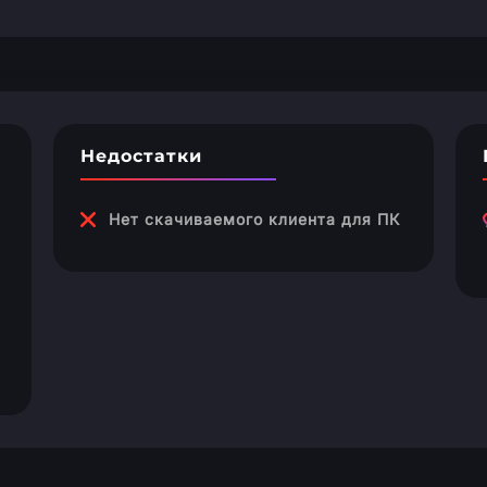
Недостатки
Нет скачиваемого клиента для ПК