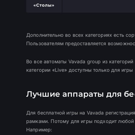
«Столы»
Дополнительно во всех категориях есть сор
Пользователям предоставляется возможнос
Во все автоматы Vavada group из категори
категории «Live» доступны только для игры
Лучшие аппараты для бе
Для бесплатной игры на Vavada регистраци
рамками. Потому для игры подходит любой 
Например: