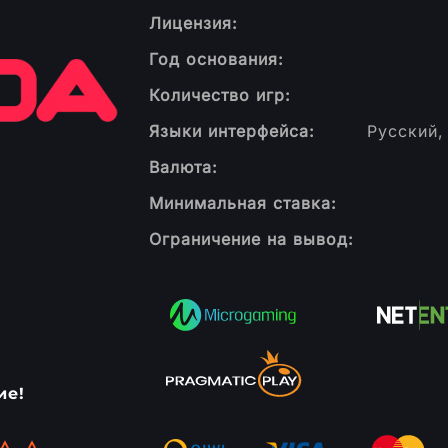
Лицензия:
Год основания:
Количество игр:
Языки интерфейса:
Русский,
Валюта:
Минимальная ставка:
Ограничение на вывод:
ие!