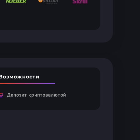
Возможности
Депозит криптовалютой