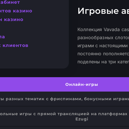
кабинет
Игровые а
нтов казино
н казино
Коллекция Vavada cas
ла
разнообразных слотов
х клиентов
играми с настоящими 
постоянно пополняетс
поделены на три кате
Онлайн-игры
ы разных тематик с фриспинами, бонусными играм
тольные игры с прямой трансляцией на платформах N
Ezugi