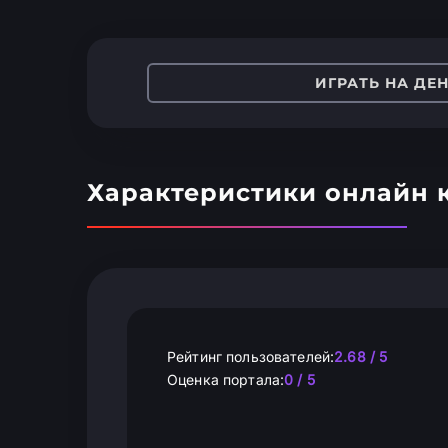
ИГРАТЬ НА ДЕ
Характеристики онлайн 
Рейтинг пользователей:
2.68 / 5
Оценка портала:
0 / 5