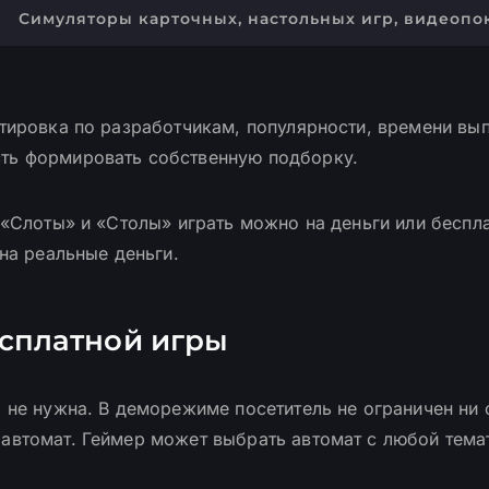
Симуляторы карточных, настольных игр, видеопо
тировка по разработчикам, популярности, времени вып
ть формировать собственную подборку.
й «Слоты» и «Столы» играть можно на деньги или бесп
 на реальные деньги.
сплатной игры
я не нужна. В деморежиме посетитель не ограничен н
автомат. Геймер может выбрать автомат с любой тема