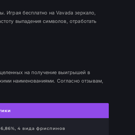
ы. Играя бесплатно на Vavada зеркало,
астоту выпадения символов, отработать
ацеленных на получение выигрышей в
лькими наименованиями. Согласно отзывам,
тики
96,86%, 4 вида фриспинов