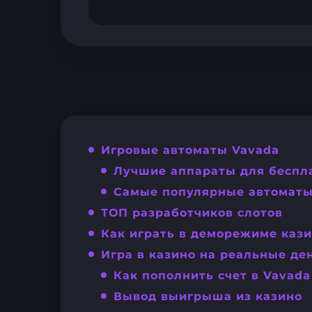
Игровые автоматы Vavada
Лучшие аппараты для беспл
Самые популярные автоматы
ТОП разработчиков слотов
Как играть в деморежиме каз
Игра в казино на реальные де
Как пополнить счет в Vavada
Вывод выигрыша из казино