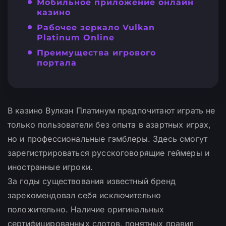
Мобильное приложение онлайн
казино
Рабочее зеркало Vulkan
Platinum Online
Преимущества игрового
портала
В казино Вулкан Платинум предпочитают играть не
только пользователи без опыта в азартных играх,
но и профессиональные гэмблеры. Здесь смогут
зарегистрироваться русскоговорящие геймеры и
иностранные игроки.
За годы существования известный бренд
зарекомендовал себя исключительно
положительно. Наличие оригинальных
сертифицированных слотов, понятных правил