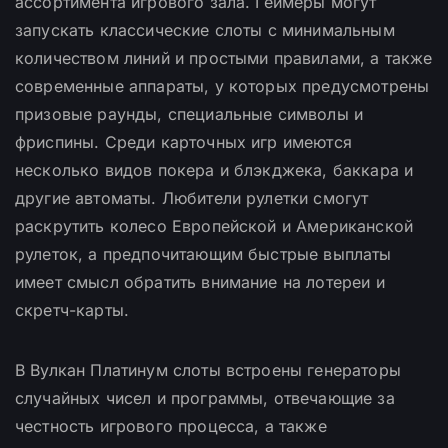
ассортимента игрового зала. Геймеры могут
запускать классические слоты с минимальным
количеством линий и простыми правилами, а также
современные аппараты, у которых предусмотрены
призовые раунды, специальные символы и
фриспины. Среди карточных игр имеются
несколько видов покера и блэкджека, баккара и
другие автоматы. Любители рулетки смогут
раскрутить колесо Европейской и Американской
рулеток, а предпочитающим быстрые выплаты
имеет смысл обратить внимание на лотереи и
скретч-карты.
В Вулкан Платинум слоты встроены генераторы
случайных чисел и программы, отвечающие за
честность игрового процесса, а также