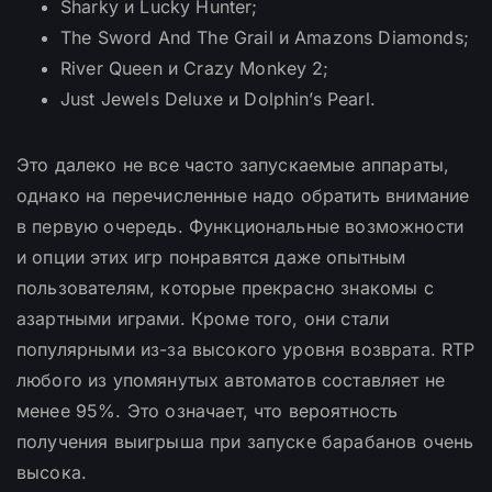
Sharky и Lucky Hunter;
The Sword And The Grail и Amazons Diamonds;
River Queen и Crazy Monkey 2;
Just Jewels Deluxe и Dolphin’s Pearl.
Это далеко не все часто запускаемые аппараты,
однако на перечисленные надо обратить внимание
в первую очередь. Функциональные возможности
и опции этих игр понравятся даже опытным
пользователям, которые прекрасно знакомы с
азартными играми. Кроме того, они стали
популярными из-за высокого уровня возврата. RTP
любого из упомянутых автоматов составляет не
менее 95%. Это означает, что вероятность
получения выигрыша при запуске барабанов очень
высока.