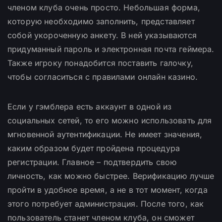
членом клуба очень просто. Небольшая форма,
которую необходимо заполнить, представляет
собой укороченную анкету. В ней указываются
придуманный пароль и электронная почта геймера.
Также игроку понадобится поставить галочку,
чтобы согласиться с правилами онлайн казино.
Если у гэмблера есть аккаунт в одной из
социальных сетей, то его можно использовать для
мгновенной аутентификации. Не имеет значения,
каким образом будет пройдена процедура
регистрации. Главное – подтвердить свою
личность, как можно быстрее. Верификацию лучше
пройти в удобное время, а не в тот момент, когда
этого потребует администрация. После того, как
пользователь станет членом клуба, он сможет