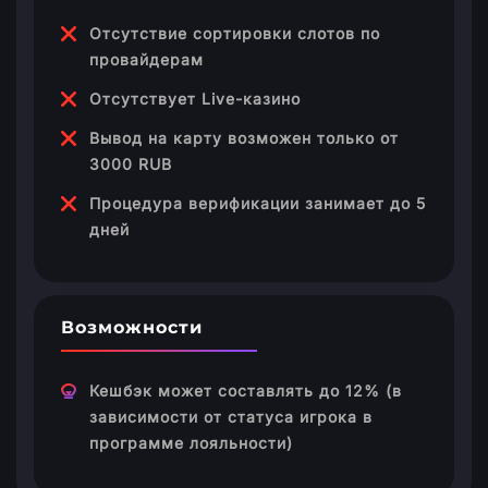
Отсутствие сортировки слотов по
провайдерам
Отсутствует Live-казино
Вывод на карту возможен только от
3000 RUB
Процедура верификации занимает до 5
дней
Возможности
Кешбэк может составлять до 12% (в
зависимости от статуса игрока в
программе лояльности)