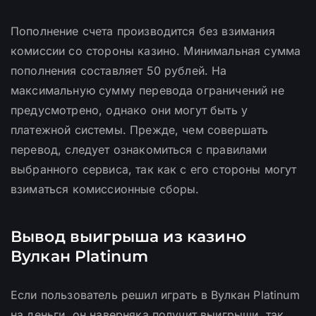
Пополнение счета производится без взимания
комиссии со стороны казино. Минимальная сумма
пополнения составляет 50 рублей. На
максимальную сумму перевода ограничений не
предусмотрено, однако они могут быть у
платежной системы. Прежде, чем совершать
перевод, следует ознакомиться с правилами
выбранного сервиса, так как с его стороны могут
взиматься комиссионные сборы.
Вывод выигрыша из казино
Вулкан Platinum
Если пользователь решил играть в Вулкан Platinum
на деньги, он наверняка получит выигрыши, так