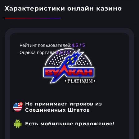
Характеристики онлайн казино
Рейтинг пользователей:
4.5 / 5
Оценка портала:
3.0 / 5
Не принимает игроков из
Соединенных Штатов
Есть мобильное приложение!