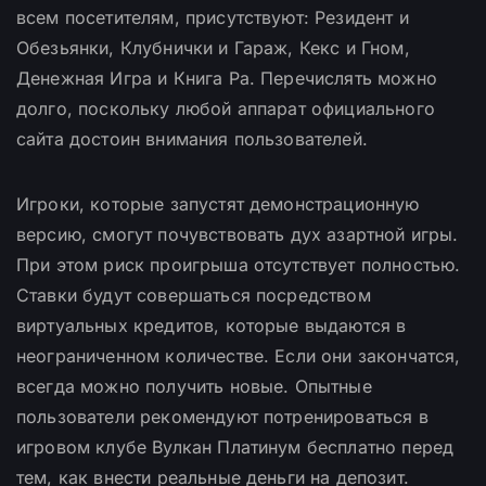
всем посетителям, присутствуют: Резидент и
Обезьянки, Клубнички и Гараж, Кекс и Гном,
Денежная Игра и Книга Ра. Перечислять можно
долго, поскольку любой аппарат официального
сайта достоин внимания пользователей.
Игроки, которые запустят демонстрационную
версию, смогут почувствовать дух азартной игры.
При этом риск проигрыша отсутствует полностью.
Ставки будут совершаться посредством
виртуальных кредитов, которые выдаются в
неограниченном количестве. Если они закончатся,
всегда можно получить новые. Опытные
пользователи рекомендуют потренироваться в
игровом клубе Вулкан Платинум бесплатно перед
тем, как внести реальные деньги на депозит.