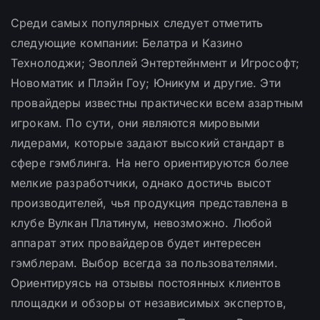
Среди самых популярных следует отметить
следующие компании: Белатра и Казино
Технолоджи; Эвоплей Энтертейнмент и Игрософт;
Новоматик и Плэйн Гоу; Юникум и другие. Эти
провайдеры известны практически всем азартным
игрокам. По сути, они являются мировыми
лидерами, которые задают высокий стандарт в
сфере гэмблинга. На него ориентируются более
мелкие разработчики, однако достичь высот
производителей, чья продукция представлена в
клубе Вулкан Платинум, невозможно. Любой
аппарат этих провайдеров будет интересен
гэмблерам. Выбор всегда за пользователями.
Ориентируясь на отзывы постоянных клиентов
площадки и обзоры от независимых экспертов,