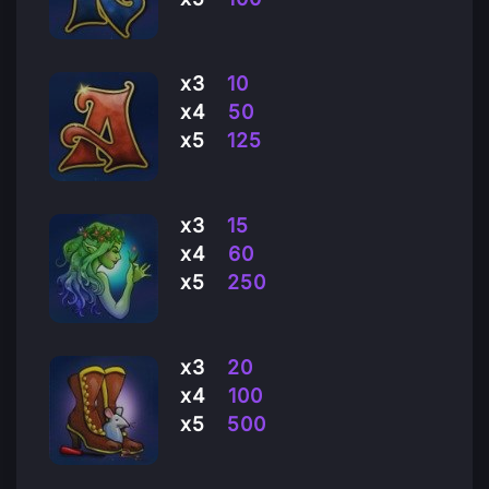
x3
10
x4
50
x5
125
x3
15
x4
60
x5
250
x3
20
x4
100
x5
500