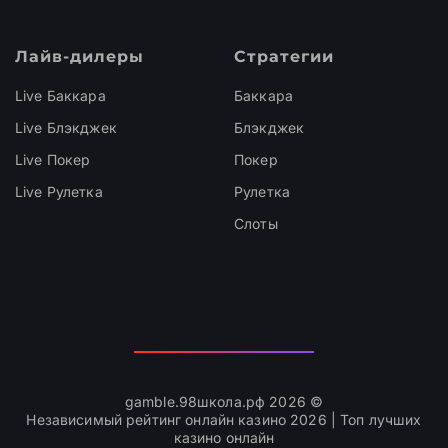
Лайв-дилеры
Стратегии
Live Баккара
Баккара
Live Блэкджек
Блэкджек
Live Покер
Покер
Live Рулетка
Рулетка
Слоты
gamble.98школа.рф 2026 ©
Независимый рейтинг онлайн казино 2026 | Топ лучших
казино онлайн