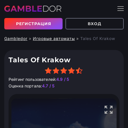
РЕГИСТРАЦИЯ
ВХОД
Gambledor
»
Игровые автоматы
»
Tales Of Krakow
Tales Of Krakow
Рейтинг пользователей:
4.9 / 5
Оценка портала:
4.7 / 5