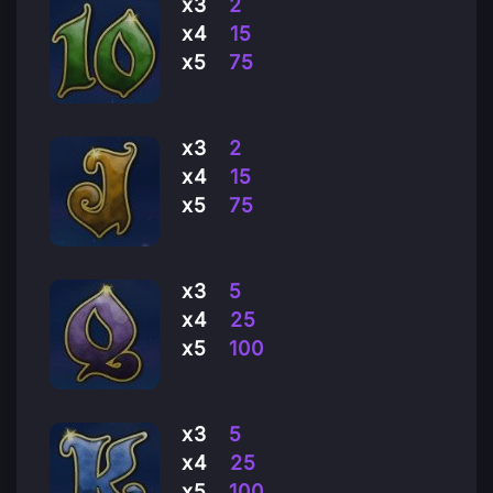
x3
2
x4
15
x5
75
x3
2
x4
15
x5
75
x3
5
x4
25
x5
100
x3
5
x4
25
x5
100