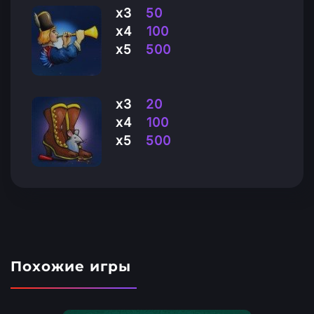
x3
50
x4
100
x5
500
x3
20
x4
100
x5
500
Похожие игры