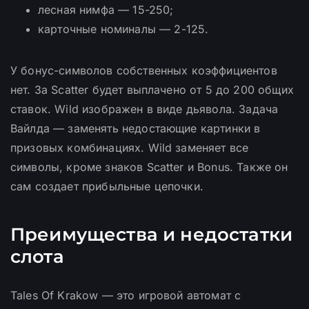
лесная нимфа — 15-250;
карточные номиналы — 2-125.
У бонус-символов собственных коэффициентов
нет. За Scatter будет выплачено от 5 до 200 общих
ставок. Wild изображен в виде дьявола. Задача
Вайлда — заменять недостающие картинки в
призовых комбинациях. Wild заменяет все
символы, кроме знаков Scatter и Bonus. Также он
сам создает прибыльные цепочки.
Преимущества и недостатки
слота
Tales Of Krakow — это игровой автомат с