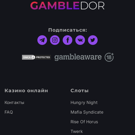
Подписаться:
Казино онлайн
Слоты
Контакты
Hungry Night
FAQ
Mafia Syndicate
Rise Of Horus
Twerk