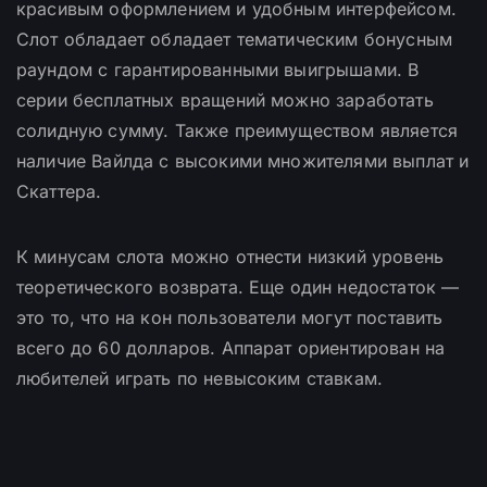
красивым оформлением и удобным интерфейсом.
Слот обладает обладает тематическим бонусным
раундом с гарантированными выигрышами. В
серии бесплатных вращений можно заработать
солидную сумму. Также преимуществом является
наличие Вайлда с высокими множителями выплат и
Скаттера.
К минусам слота можно отнести низкий уровень
теоретического возврата. Еще один недостаток —
это то, что на кон пользователи могут поставить
всего до 60 долларов. Аппарат ориентирован на
любителей играть по невысоким ставкам.