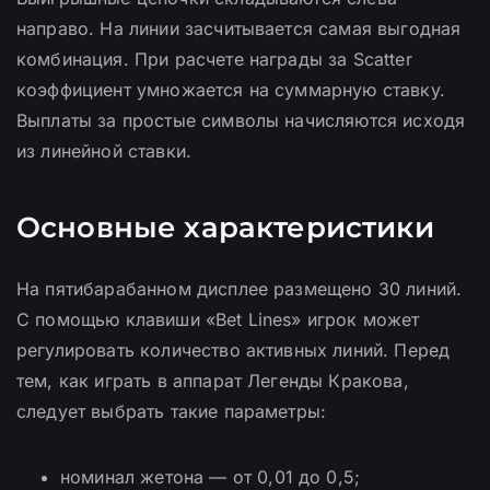
направо. На линии засчитывается самая выгодная
комбинация. При расчете награды за Scatter
коэффициент умножается на суммарную ставку.
Выплаты за простые символы начисляются исходя
из линейной ставки.
Основные характеристики
На пятибарабанном дисплее размещено 30 линий.
С помощью клавиши «Bet Lines» игрок может
регулировать количество активных линий. Перед
тем, как играть в аппарат Легенды Кракова,
следует выбрать такие параметры:
номинал жетона — от 0,01 до 0,5;