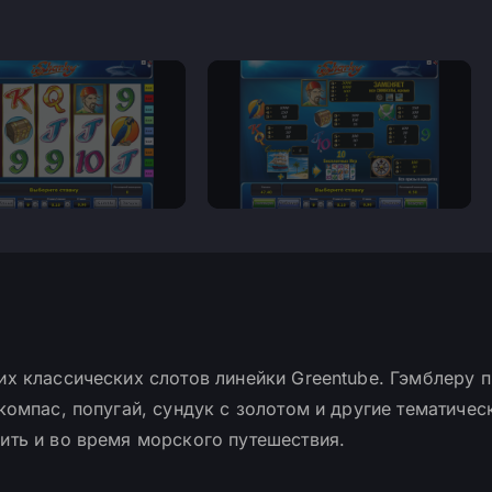
х классических слотов линейки Greentube. Гэмблеру п
компас, попугай, сундук с золотом и другие тематиче
ить и во время морского путешествия.