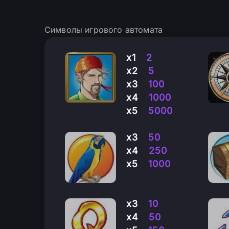
Символы игрового автомата
x1
2
x2
5
х3
100
х4
1000
х5
5000
х3
50
х4
250
х5
1000
х3
10
х4
50