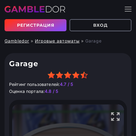
РЕГИСТРАЦИЯ
ВХОД
Gambledor
»
Игровые автоматы
»
Garage
Garage
Рейтинг пользователей:
4.7 / 5
Оценка портала:
4.8 / 5