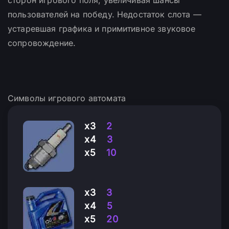
пользователей на победу. Недостаток слота —
устаревшая графика и примитивное звуковое
сопровождение.
Символы игрового автомата
х3
2
х4
3
х5
10
х3
3
х4
5
х5
20