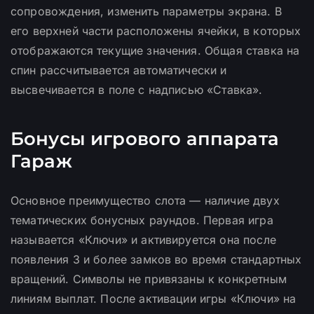
сопровождения, изменить параметры экрана. В
его верхней части расположены ячейки, в которых
отображаются текущие значения. Общая ставка на
спин рассчитывается автоматически и
высвечивается в поле с надписью «Ставка».
Бонусы игрового аппарата
Гараж
Основное преимущество слота — наличие двух
тематических бонусных раундов. Первая игра
называется «Ключи» и активируется она после
появления 3 и более замков во время стандартных
вращений. Символы не привязаны к конкретным
линиям выплат. После активации игры «Ключи» на