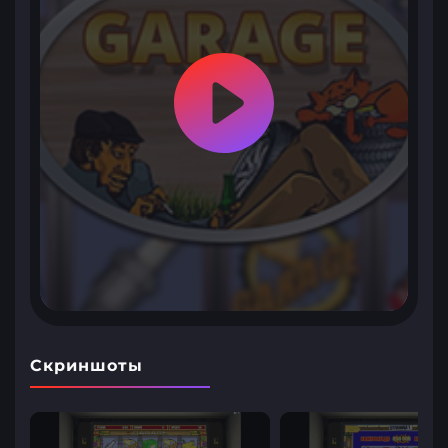
Скриншоты