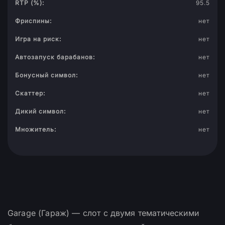
RTP (%):
95.5
Фриспины:
нет
Игра на риск:
нет
Автозапуск барабанов:
нет
Бонусный символ:
нет
Скаттер:
нет
Дикий символ:
нет
Множитель:
нет
Garage (Гараж) — слот с двумя тематическими