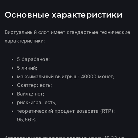
Основные характеристики
Виртуальный слот имеет стандартные технические
характеристики:
5 барабанов;
5 линий;
максимальный выигрыш: 40000 монет;
Скаттер: есть;
Вайлд: нет;
риск-игра: есть;
теоретический процент возврата (RTP):
95,66%.
Аппарат имеет среднюю волатильность (5,33 из