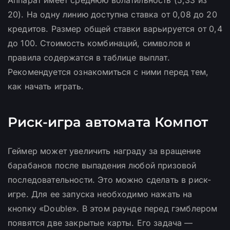
20). На одну линию доступна ставка от 0,08 до 20
кредитов. Размер общей ставки варьируется от 0,4
до 100. Стоимость комбинаций, символов и
правила содержатся в таблице выплат.
Рекомендуется ознакомиться с ними перед тем,
как начать играть.
Риск-игра автомата Компот
Геймер может увеличить награду за вращение
барабанов после выпадения любой призовой
последовательности. Это можно сделать в риск-
игре. Для ее запуска необходимо нажать на
кнопку «Double». В этом раунде перед гэмблером
появятся две закрытые карты. Его задача —