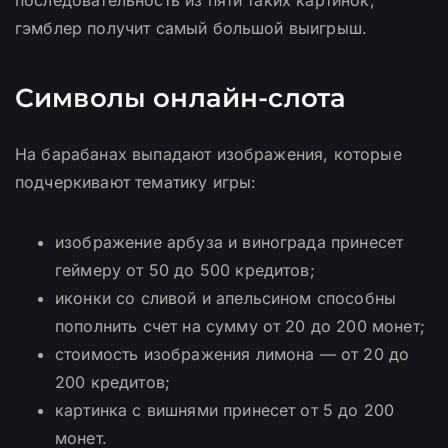
гэмблер получит самый большой выигрыш.
Символы онлайн-слота
На барабанах выпадают изображения, которые
подчеркивают тематику игры:
изображение арбуза и винограда принесет
геймеру от 50 до 500 кредитов;
иконки со сливой и апельсином способны
пополнить счет на сумму от 20 до 200 монет;
стоимость изображения лимона — от 20 до
200 кредитов;
картинка с вишнями принесет от 5 до 200
монет.