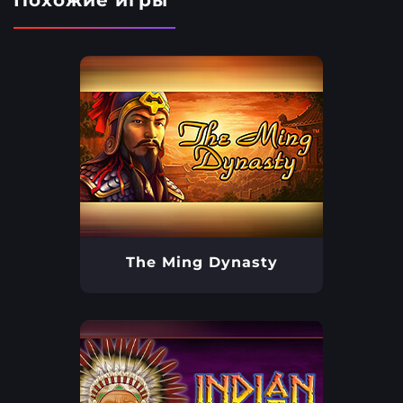
The Ming Dynasty