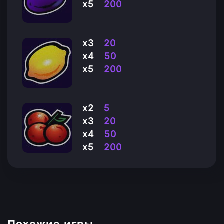
х5
200
х3
20
х4
50
х5
200
х2
5
х3
20
х4
50
х5
200
Похожие игры