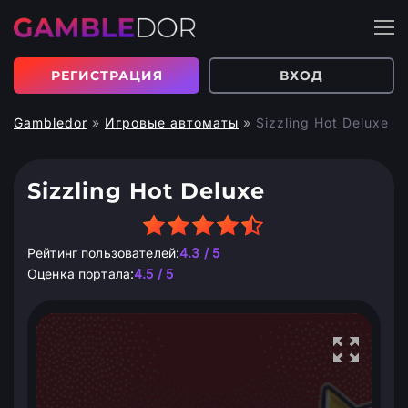
РЕГИСТРАЦИЯ
ВХОД
Gambledor
»
Игровые автоматы
»
Sizzling Hot Deluxe
Sizzling Hot Deluxe
Рейтинг пользователей:
4.3 / 5
Оценка портала:
4.5 / 5