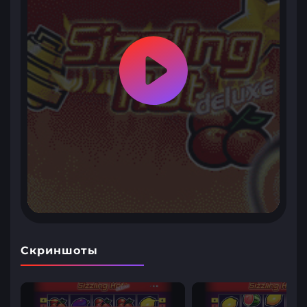
Скриншоты