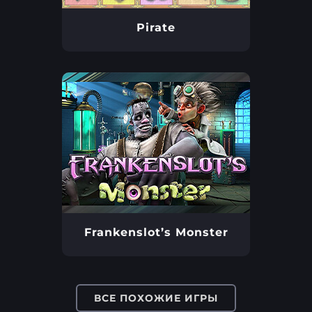
Pirate
Frankenslot’s Monster
ВСЕ ПОХОЖИЕ ИГРЫ