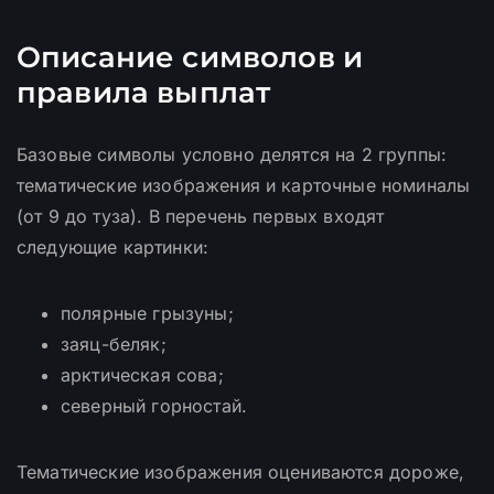
Описание символов и
правила выплат
Базовые символы условно делятся на 2 группы:
тематические изображения и карточные номиналы
(от 9 до туза). В перечень первых входят
следующие картинки:
полярные грызуны;
заяц-беляк;
арктическая сова;
северный горностай.
Тематические изображения оцениваются дороже,