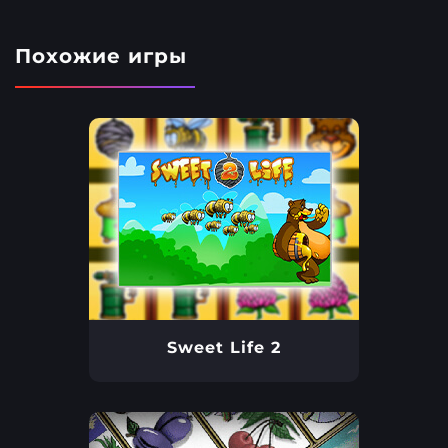
Похожие игры
Sweet Life 2