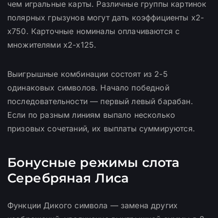
чем игральные карты. Различные группы картинок
полярных грызунов могут дать коэффициенты x2-
x750. Карточные номиналы оплачиваются с
множителями x2-x125.
Выигрышные комбинации состоят из 2-5
одинаковых символов. Начало победной
последовательности — первый левый барабан.
Если по разным линиям выпало несколько
призовых сочетаний, их выплаты суммируются.
Бонусные режимы слота
Серебряная Лиса
Функции Дикого символа — замена других