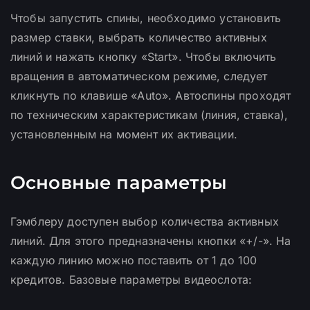
Чтобы запустить спины, необходимо установить
размер ставки, выбрать количество активных
линий и нажать кнопку «Start». Чтобы включить
вращения в автоматическом режиме, следует
кликнуть по клавише «Auto». Автоспины проходят
по техническим характеристикам (линия, ставка),
установленным на момент их активации.
Основные параметры
Гэмблеру доступен выбор количества активных
линий. Для этого предназначены кнопки «+/-». На
каждую линию можно поставить от 1 до 100
кредитов. Базовые параметры видеослота: