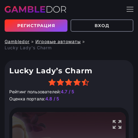
РЕГИСТРАЦИЯ
ВХОД
Gambledor
»
Игровые автоматы
»
Lucky Lady's Charm
Lucky Lady’s Charm
Рейтинг пользователей:
4.7 / 5
Оценка портала:
4.8 / 5