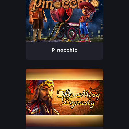
Pinocchio