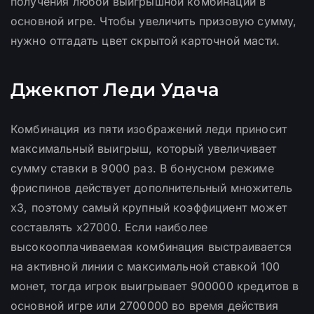
получения любой выигрышной комбинации в
основной игре. Чтобы увеличить призовую сумму,
нужно отгадать цвет скрытой карточной масти.
Джекпот Леди Удача
Комбинация из пяти изображений леди приносит
максимальный выигрыш, который увеличивает
сумму ставки в 9000 раз. В бонусном режиме
фриспинов действует дополнительный множитель
х3, поэтому самый крупный коэффициент может
составлять х27000. Если наиболее
высокооплачиваемая комбинация выстраивается
на активной линии с максимальной ставкой 100
монет, тогда игрок выигрывает 900000 кредитов в
основной игре или 2700000 во время действия