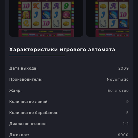
Характеристики игрового автомата
Дата выхода:
2009
Производитель:
Novomatic
Жанр:
Богатство
Количество линий:
9
Количество барабанов:
5
Диапазон ставок:
1-1
Джекпот:
9000