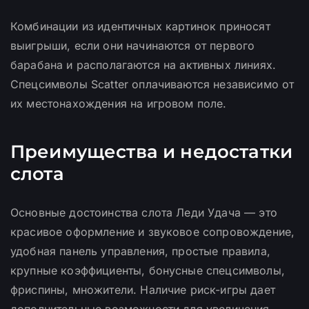
Комбинации из идентичных картинок приносят
выигрыши, если они начинаются от первого
барабана и располагаются на активных линиях.
Спецсимволы Scatter оплачиваются независимо от
их местонахождения на игровом поле.
Преимущества и недостатки
слота
Основные достоинства слота Леди Удача — это
красивое оформление и звуковое сопровождение,
удобная панель управления, простые правила,
крупные коэффициенты, бонусные спецсимволы,
фриспины, множители. Наличие риск-игры дает
дополнительные возможности для увеличения