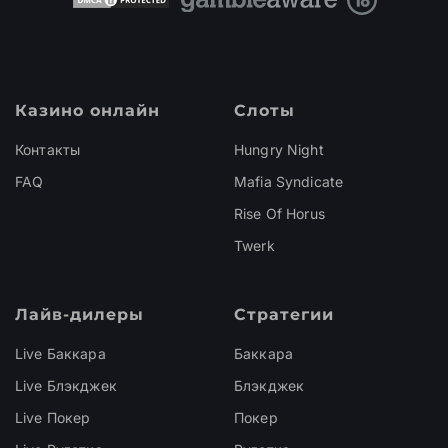
Казино онлайн
Слоты
Контакты
Hungry Night
FAQ
Mafia Syndicate
Rise Of Horus
Twerk
Лайв-дилеры
Стратегии
Live Баккара
Баккара
Live Блэкджек
Блэкджек
Live Покер
Покер