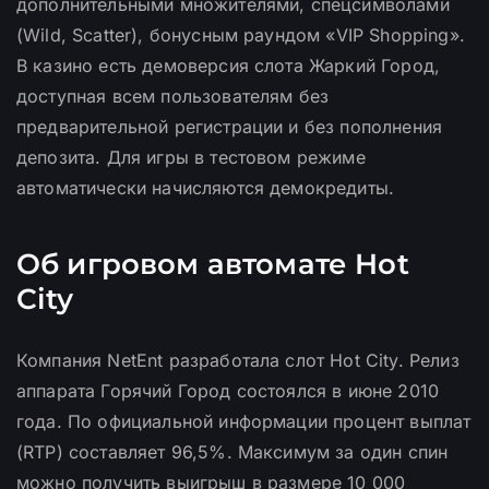
дополнительными множителями, спецсимволами
(Wild, Scatter), бонусным раундом «VIP Shopping».
В казино есть демоверсия слота Жаркий Город,
доступная всем пользователям без
предварительной регистрации и без пополнения
депозита. Для игры в тестовом режиме
автоматически начисляются демокредиты.
Об игровом автомате Hot
City
Компания NetEnt разработала слот Hot City. Релиз
аппарата Горячий Город состоялся в июне 2010
года. По официальной информации процент выплат
(RTP) составляет 96,5%. Максимум за один спин
можно получить выигрыш в размере 10 000