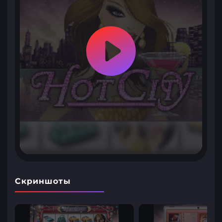
Скриншоты