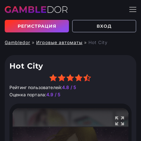
РЕГИСТРАЦИЯ
ВХОД
Gambledor
»
Игровые автоматы
»
Hot City
Hot City
Рейтинг пользователей:
4.8 / 5
Оценка портала:
4.9 / 5