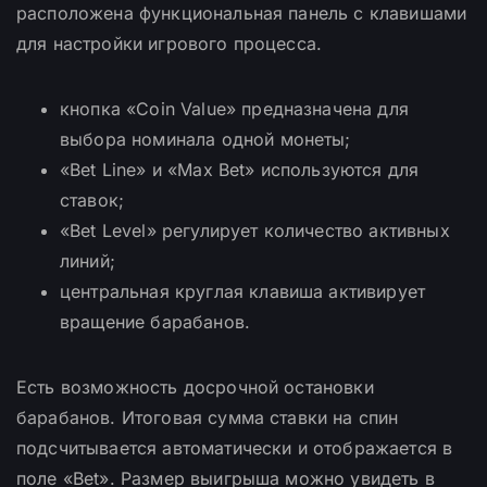
расположена функциональная панель с клавишами
для настройки игрового процесса.
кнопка «Coin Value» предназначена для
выбора номинала одной монеты;
«Bet Line» и «Max Bet» используются для
ставок;
«Bet Level» регулирует количество активных
линий;
центральная круглая клавиша активирует
вращение барабанов.
Есть возможность досрочной остановки
барабанов. Итоговая сумма ставки на спин
подсчитывается автоматически и отображается в
поле «Bet». Размер выигрыша можно увидеть в