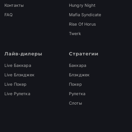
Контакты
Hungry Night
FAQ
Mafia Syndicate
Rise Of Horus
Twerk
Лайв-дилеры
Стратегии
Live Баккара
Баккара
Live Блэкджек
Блэкджек
Live Покер
Покер
Live Рулетка
Рулетка
Слоты