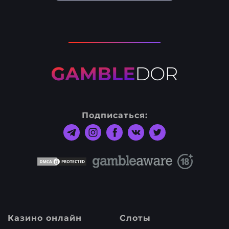
Подписаться:
Казино онлайн
Слоты