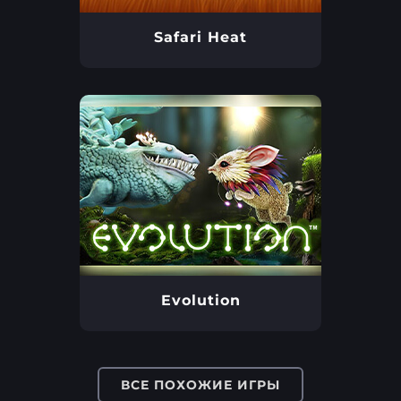
Safari Heat
Evolution
ВСЕ ПОХОЖИЕ ИГРЫ