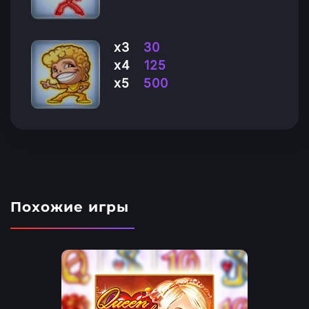
x3
30
x4
125
x5
500
Похожие игры