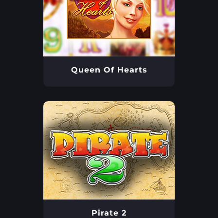
Queen Of Hearts
Pirate 2