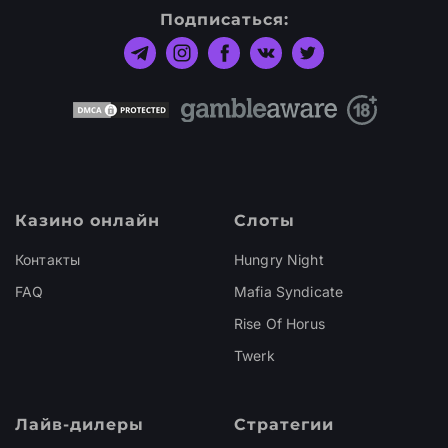
Подписаться:
Казино онлайн
Слоты
Контакты
Hungry Night
FAQ
Mafia Syndicate
Rise Of Horus
Twerk
Лайв-дилеры
Стратегии