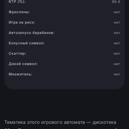
RTP (%):
96.4
Фриспины:
нет
Игра на риск:
нет
Автозапуск барабанов:
нет
Бонусный символ:
нет
Скаттер:
нет
Дикий символ:
нет
Множитель:
нет
Тематика этого игрового автомата — дискотека