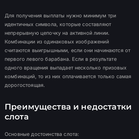
Для получения выплаты нужно минимум три
идентичных символа, которые составляют
непрерывную цепочку на активной линии.
Комбинации из одинаковых изображений
считаются выигрышными, если они начинаются от
первого левого барабана. Если в результате
одного вращения выпадает несколько призовых
комбинаций, то из них оплачивается только самая
дорогостоящая.
Преимущества и недостатки
слота
Основные достоинства слота: