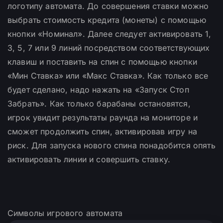
логотипу автомата. До совершения ставки можно
выбрать стоимость кредита (монеты) с помощью
кнопки «Номинал». Далее следует активировать 1,
3, 5, 7 или 9 линий посредством соответствующих
клавиш и поставить на спин с помощью кнопки
«Мин Ставка» или «Макс Ставка». Как только все
будет сделано, надо нажать на «Запуск Стоп
Забрать». Как только барабаны остановятся,
игрок увидит результаты раунда на мониторе и
сможет продолжить спин, активировав игру на
риск. Для запуска нового спина понадобится опять
активировать линии и совершить ставку.
Символы игрового автомата