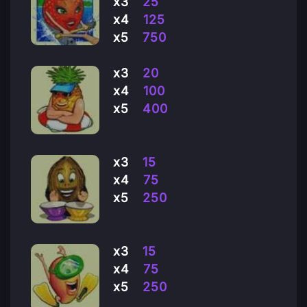
х3
25
х4
125
х5
750
х3
20
х4
100
х5
400
х3
15
х4
75
х5
250
х3
15
х4
75
х5
250