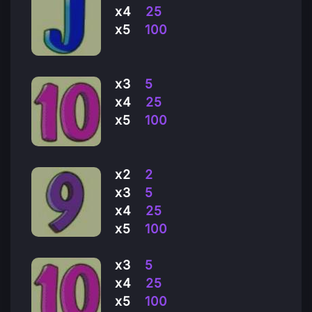
х4
25
х5
100
х3
5
х4
25
х5
100
х2
2
х3
5
х4
25
х5
100
х3
5
х4
25
х5
100