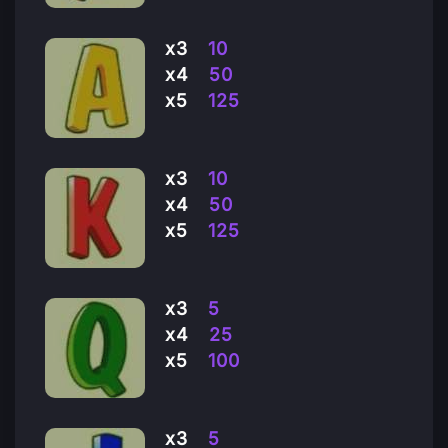
х3
10
х4
50
х5
125
х3
10
х4
50
х5
125
х3
5
х4
25
х5
100
х3
5