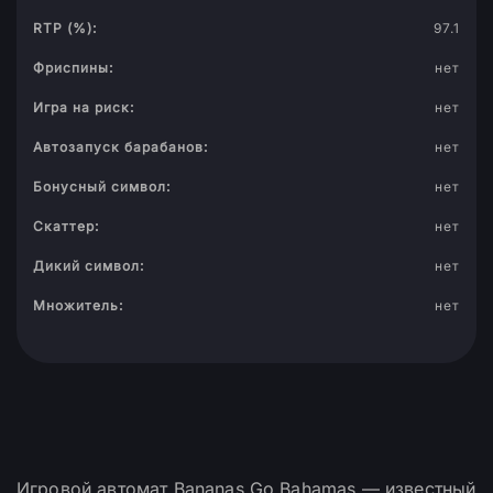
RTP (%):
97.1
Фриспины:
нет
Игра на риск:
нет
Автозапуск барабанов:
нет
Бонусный символ:
нет
Скаттер:
нет
Дикий символ:
нет
Множитель:
нет
Игровой автомат Bananas Go Bahamas — известный