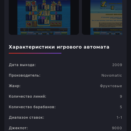
Характеристики игрового автомата
Дата выхода:
2009
Производитель:
Novomatic
Жанр:
Фруктовые
Количество линий:
9
Количество барабанов:
5
Диапазон ставок:
1-1
Джекпот:
9000