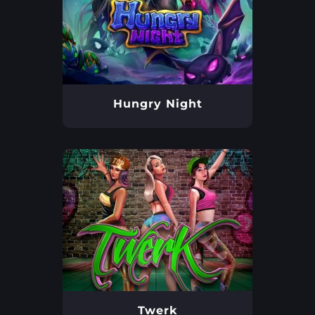
Hungry Night
Twerk