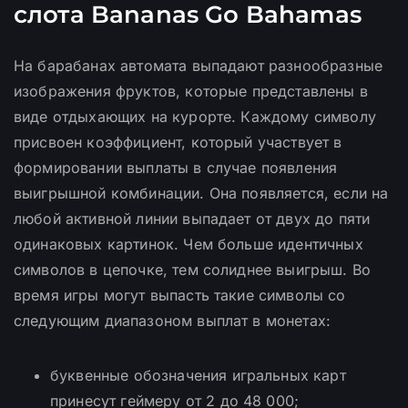
слота Bananas Go Bahamas
На барабанах автомата выпадают разнообразные
изображения фруктов, которые представлены в
виде отдыхающих на курорте. Каждому символу
присвоен коэффициент, который участвует в
формировании выплаты в случае появления
выигрышной комбинации. Она появляется, если на
любой активной линии выпадает от двух до пяти
одинаковых картинок. Чем больше идентичных
символов в цепочке, тем солиднее выигрыш. Во
время игры могут выпасть такие символы со
следующим диапазоном выплат в монетах:
буквенные обозначения игральных карт
принесут геймеру от 2 до 48 000;