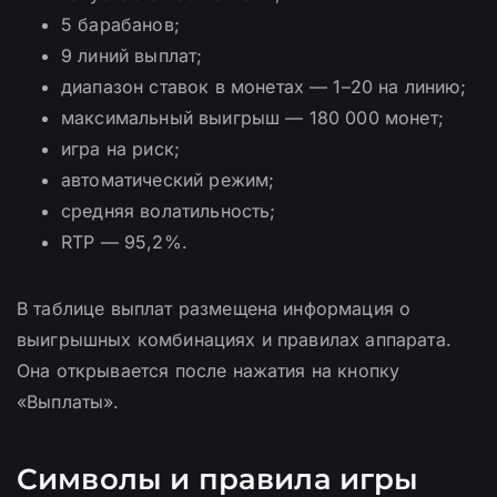
5 барабанов;
9 линий выплат;
диапазон ставок в монетах — 1–20 на линию;
максимальный выигрыш — 180 000 монет;
игра на риск;
автоматический режим;
средняя волатильность;
RTP — 95,2%.
В таблице выплат размещена информация о
выигрышных комбинациях и правилах аппарата.
Она открывается после нажатия на кнопку
«Выплаты».
Символы и правила игры