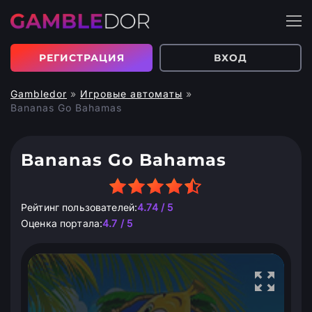
РЕГИСТРАЦИЯ
ВХОД
Gambledor
»
Игровые автоматы
»
Bananas Go Bahamas
Bananas Go Bahamas
Рейтинг пользователей:
4.74 / 5
Оценка портала:
4.7 / 5